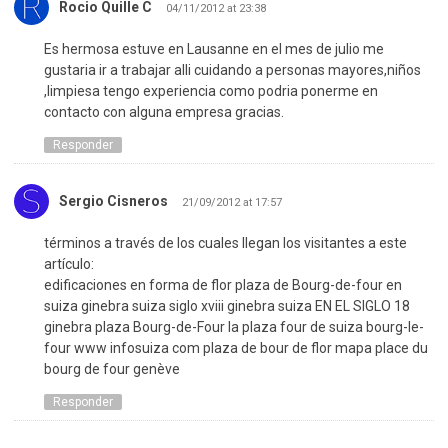
Rocio Quille C
04/11/2012 at 23:38
Es hermosa estuve en Lausanne en el mes de julio me
gustaria ir a trabajar alli cuidando a personas mayores,niños
,limpiesa tengo experiencia como podria ponerme en
contacto con alguna empresa gracias.
Responder
Sergio Cisneros
21/09/2012 at 17:57
términos a través de los cuales llegan los visitantes a este
artículo:
edificaciones en forma de flor plaza de Bourg-de-four en
suiza ginebra suiza siglo xviii ginebra suiza EN EL SIGLO 18
ginebra plaza Bourg-de-Four la plaza four de suiza bourg-le-
four www infosuiza com plaza de bour de flor mapa place du
bourg de four genève
Responder